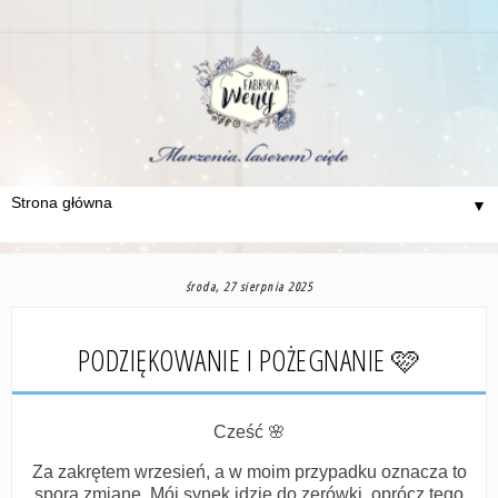
▼
środa, 27 sierpnia 2025
PODZIĘKOWANIE I POŻEGNANIE 🩷
Cześć 🌸
Za zakrętem wrzesień, a w moim przypadku oznacza to
sporą zmianę. Mój synek idzie do zerówki, oprócz tego